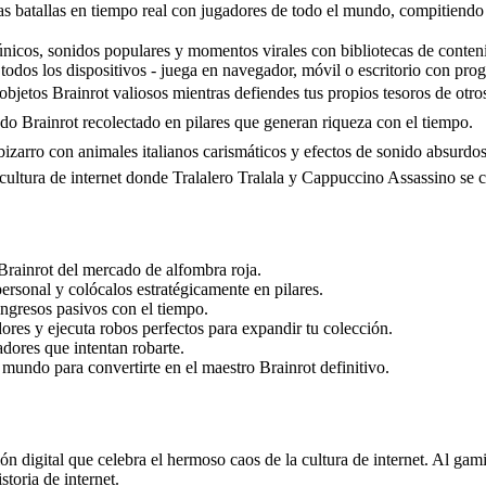
sas batallas en tiempo real con jugadores de todo el mundo, compitiendo 
nicos, sonidos populares y momentos virales con bibliotecas de conten
todos los dispositivos - juega en navegador, móvil o escritorio con pro
objetos Brainrot valiosos mientras defiendes tus propios tesoros de otro
do Brainrot recolectado en pilares que generan riqueza con el tiempo.
zarro con animales italianos carismáticos y efectos de sonido absurdos
 cultura de internet donde Tralalero Tralala y Cappuccino Assassino se c
rainrot del mercado de alfombra roja.
personal y colócalos estratégicamente en pilares.
ngresos pasivos con el tiempo.
dores y ejecuta robos perfectos para expandir tu colección.
adores que intentan robarte.
mundo para convertirte en el maestro Brainrot definitivo.
n digital que celebra el hermoso caos de la cultura de internet. Al gam
toria de internet.