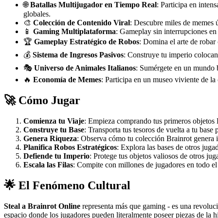
🌐
Batallas Multijugador en Tiempo Real
: Participa en inten
globales.
🎨
Colección de Contenido Viral
: Descubre miles de memes ú
📱
Gaming Multiplataforma
: Gameplay sin interrupciones en 
🏆
Gameplay Estratégico de Robos
: Domina el arte de robar 
💰
Sistema de Ingresos Pasivos
: Construye tu imperio colocan
🎭
Universo de Animales Italianos
: Sumérgete en un mundo bi
🔥
Economía de Memes
: Participa en un museo viviente de la
🚀 Cómo Jugar
Comienza tu Viaje
: Empieza comprando tus primeros objetos B
Construye tu Base
: Transporta tus tesoros de vuelta a tu base 
Genera Riqueza
: Observa cómo tu colección Brainrot genera i
Planifica Robos Estratégicos
: Explora las bases de otros juga
Defiende tu Imperio
: Protege tus objetos valiosos de otros jug
Escala las Filas
: Compite con millones de jugadores en todo el 
🌟 El Fenómeno Cultural
Steal a Brainrot Online
representa más que gaming - es una revolució
espacio donde los jugadores pueden literalmente poseer piezas de la his