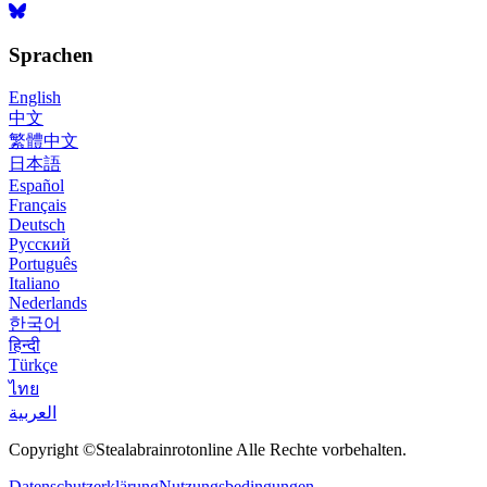
Sprachen
English
中文
繁體中文
日本語
Español
Français
Deutsch
Русский
Português
Italiano
Nederlands
한국어
हिन्दी
Türkçe
ไทย
العربية
Copyright ©Stealabrainrotonline Alle Rechte vorbehalten.
Datenschutzerklärung
Nutzungsbedingungen