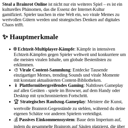
Steal a Brainrot Online
ist nicht nur ein weiteres Spiel – es ist ein
kulturelles Phänomen, das die Essenz der Internet-Kultur
gamifiziert. Spieler tauchen in eine Welt ein, wo virale Memes zu
wertvollen Gütern werden und strategisches Denken auf digitales
Chaos trifft.
✨ Hauptmerkmale
🌐
Echtzeit-Multiplayer-Kämpfe
: Kämpfe in intensiven
Echtzeit-Kämpfen gegen Spieler weltweit und konkurriere um
die meisten viralen Inhalte, um globale Bestenlisten zu
erklimmen.
🎨
Virale Content-Sammlung
: Entdecke Tausende
einzigartiger Memes, trending Sounds und virale Momente
mit konstant aktualisierten Content-Bibliotheken.
📱
Plattformübergreifendes Gaming
: Nahtloses Gameplay
auf allen Geräten - spiele im Browser, auf dem Handy oder
Desktop mit synchronisiertem Fortschritt.
🏆
Strategisches Raubzug-Gameplay
: Meistere die Kunst,
wertvolle Brainrot-Gegenstände zu stehlen, während du deine
eigenen Schätze vor anderen Spielern verteidigst.
💰
Passives Einkommenssystem
: Baue dein Imperium auf,
indem du gesammelte Brainrots auf Säulen platzierst, die über