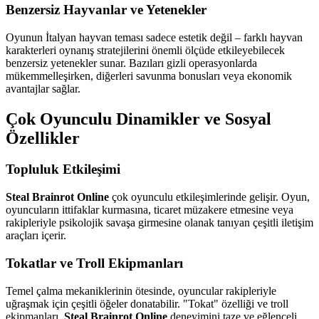
Benzersiz Hayvanlar ve Yetenekler
Oyunun İtalyan hayvan teması sadece estetik değil – farklı hayvan
karakterleri oynanış stratejilerini önemli ölçüde etkileyebilecek
benzersiz yetenekler sunar. Bazıları gizli operasyonlarda
mükemmelleşirken, diğerleri savunma bonusları veya ekonomik
avantajlar sağlar.
Çok Oyunculu Dinamikler ve Sosyal
Özellikler
Topluluk Etkileşimi
Steal Brainrot Online
çok oyunculu etkileşimlerinde gelişir. Oyun,
oyuncuların ittifaklar kurmasına, ticaret müzakere etmesine veya
rakipleriyle psikolojik savaşa girmesine olanak tanıyan çeşitli iletişim
araçları içerir.
Tokatlar ve Troll Ekipmanları
Temel çalma mekaniklerinin ötesinde, oyuncular rakipleriyle
uğraşmak için çeşitli öğeler donatabilir. "Tokat" özelliği ve troll
ekipmanları,
Steal Brainrot Online
deneyimini taze ve eğlenceli