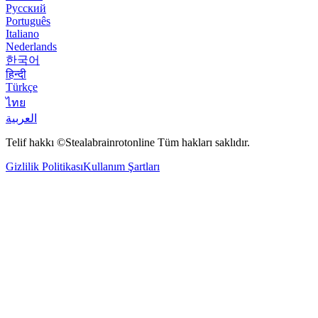
Русский
Português
Italiano
Nederlands
한국어
हिन्दी
Türkçe
ไทย
العربية
Telif hakkı ©Stealabrainrotonline Tüm hakları saklıdır.
Gizlilik Politikası
Kullanım Şartları