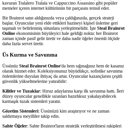
kavuran Tralalero Tralala ve Cappuccino Assassino gibi popüler
memeler içeren internet kültürünün bir parçasını temsil eder.
Bir Brainrot satın aldığınızda veya çaldığınızda, gerçek strateji
başlar. Oyuncular yeni elde ettikleri hazineyi kişisel üslerine geri
taşımalı ve belirlenmiş sütunlara yerleştirmelidir. İşte
Steal Brainrot
Online
ekonomisinin büyüleyici hale geldiği nokta: her Brainrot
zaman içinde pasif gelir üretir ve daha nadir öğeler önemli ölçüde
daha fazla servet üretir.
Üs Kurma ve Savunma
Üssünüz
Steal Brainrot Online
'da hem sığınağınız hem de kasanız
olarak hizmet eder. Koleksiyonunuz büyüdükçe, sofistike savunma
önlemlerine duyulan ihtiyaç da artar. Oyuncular kazançlarını çeşitli
güvenlik yükseltmelerine yatırabilir:
Kilitler ve Tuzaklar
: Hırsız adaylarına karşı ilk savunma hattı. İleri
düzey oyuncular genellikle sızanları hazırlıksız yakalayabilecek
karmaşık tuzak sistemleri yaratır.
Gözetim Sistemleri
: Üssünüzü kim araştırıyor ve ne zaman
saldırmaya meyilliler takip edin.
Sahte Öğeler
: Sahte Brainrot'ların stratejik yerleştirilmesi rakipleri