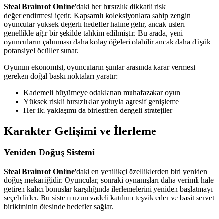
Steal Brainrot Online
'daki her hırsızlık dikkatli risk
değerlendirmesi içerir. Kapsamlı koleksiyonlara sahip zengin
oyuncular yüksek değerli hedefler haline gelir, ancak üsleri
genellikle ağır bir şekilde tahkim edilmiştir. Bu arada, yeni
oyuncuların çalınması daha kolay öğeleri olabilir ancak daha düşük
potansiyel ödüller sunar.
Oyunun ekonomisi, oyuncuların şunlar arasında karar vermesi
gereken doğal baskı noktaları yaratır:
Kademeli büyümeye odaklanan muhafazakar oyun
Yüksek riskli hırsızlıklar yoluyla agresif genişleme
Her iki yaklaşımı da birleştiren dengeli stratejiler
Karakter Gelişimi ve İlerleme
Yeniden Doğuş Sistemi
Steal Brainrot Online
'daki en yenilikçi özelliklerden biri yeniden
doğuş mekaniğidir. Oyuncular, sonraki oynanışları daha verimli hale
getiren kalıcı bonuslar karşılığında ilerlemelerini yeniden başlatmayı
seçebilirler. Bu sistem uzun vadeli katılımı teşvik eder ve basit servet
birikiminin ötesinde hedefler sağlar.