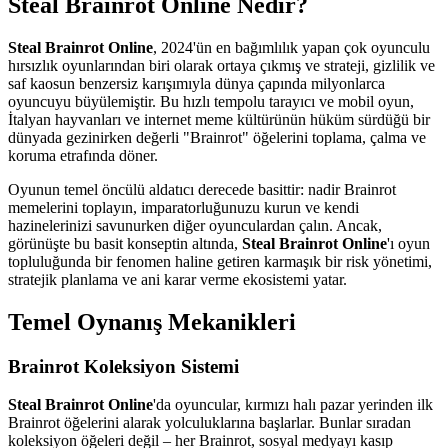
Steal Brainrot Online Nedir?
Steal Brainrot Online
, 2024'ün en bağımlılık yapan çok oyunculu
hırsızlık oyunlarından biri olarak ortaya çıkmış ve strateji, gizlilik ve
saf kaosun benzersiz karışımıyla dünya çapında milyonlarca
oyuncuyu büyülemiştir. Bu hızlı tempolu tarayıcı ve mobil oyun,
İtalyan hayvanları ve internet meme kültürünün hüküm sürdüğü bir
dünyada gezinirken değerli "Brainrot" öğelerini toplama, çalma ve
koruma etrafında döner.
Oyunun temel öncülü aldatıcı derecede basittir: nadir Brainrot
memelerini toplayın, imparatorluğunuzu kurun ve kendi
hazinelerinizi savunurken diğer oyunculardan çalın. Ancak,
görünüşte bu basit konseptin altında,
Steal Brainrot Online
'ı oyun
topluluğunda bir fenomen haline getiren karmaşık bir risk yönetimi,
stratejik planlama ve ani karar verme ekosistemi yatar.
Temel Oynanış Mekanikleri
Brainrot Koleksiyon Sistemi
Steal Brainrot Online
'da oyuncular, kırmızı halı pazar yerinden ilk
Brainrot öğelerini alarak yolculuklarına başlarlar. Bunlar sıradan
koleksiyon öğeleri değil – her Brainrot, sosyal medyayı kasıp