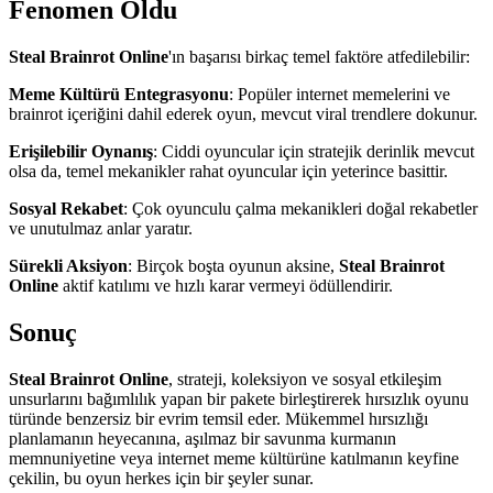
Fenomen Oldu
Steal Brainrot Online
'ın başarısı birkaç temel faktöre atfedilebilir:
Meme Kültürü Entegrasyonu
: Popüler internet memelerini ve
brainrot içeriğini dahil ederek oyun, mevcut viral trendlere dokunur.
Erişilebilir Oynanış
: Ciddi oyuncular için stratejik derinlik mevcut
olsa da, temel mekanikler rahat oyuncular için yeterince basittir.
Sosyal Rekabet
: Çok oyunculu çalma mekanikleri doğal rekabetler
ve unutulmaz anlar yaratır.
Sürekli Aksiyon
: Birçok boşta oyunun aksine,
Steal Brainrot
Online
aktif katılımı ve hızlı karar vermeyi ödüllendirir.
Sonuç
Steal Brainrot Online
, strateji, koleksiyon ve sosyal etkileşim
unsurlarını bağımlılık yapan bir pakete birleştirerek hırsızlık oyunu
türünde benzersiz bir evrim temsil eder. Mükemmel hırsızlığı
planlamanın heyecanına, aşılmaz bir savunma kurmanın
memnuniyetine veya internet meme kültürüne katılmanın keyfine
çekilin, bu oyun herkes için bir şeyler sunar.