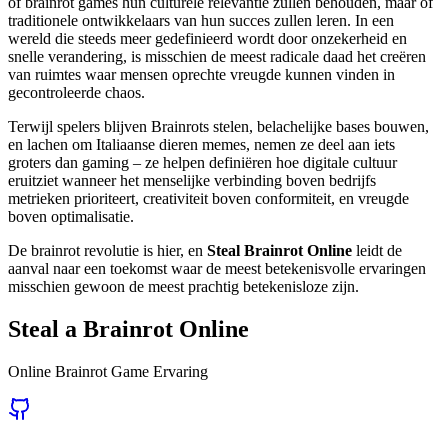
of brainrot games hun culturele relevantie zullen behouden, maar of
traditionele ontwikkelaars van hun succes zullen leren. In een
wereld die steeds meer gedefinieerd wordt door onzekerheid en
snelle verandering, is misschien de meest radicale daad het creëren
van ruimtes waar mensen oprechte vreugde kunnen vinden in
gecontroleerde chaos.
Terwijl spelers blijven Brainrots stelen, belachelijke bases bouwen,
en lachen om Italiaanse dieren memes, nemen ze deel aan iets
groters dan gaming – ze helpen definiëren hoe digitale cultuur
eruitziet wanneer het menselijke verbinding boven bedrijfs
metrieken prioriteert, creativiteit boven conformiteit, en vreugde
boven optimalisatie.
De brainrot revolutie is hier, en
Steal Brainrot Online
leidt de
aanval naar een toekomst waar de meest betekenisvolle ervaringen
misschien gewoon de meest prachtig betekenisloze zijn.
Steal a Brainrot Online
Online Brainrot Game Ervaring