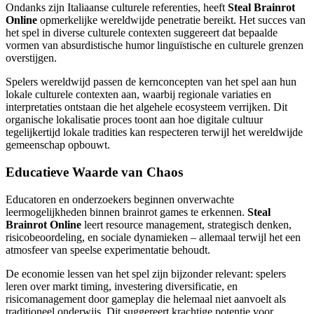
Ondanks zijn Italiaanse culturele referenties, heeft
Steal Brainrot
Online
opmerkelijke wereldwijde penetratie bereikt. Het succes van
het spel in diverse culturele contexten suggereert dat bepaalde
vormen van absurdistische humor linguïstische en culturele grenzen
overstijgen.
Spelers wereldwijd passen de kernconcepten van het spel aan hun
lokale culturele contexten aan, waarbij regionale variaties en
interpretaties ontstaan die het algehele ecosysteem verrijken. Dit
organische lokalisatie proces toont aan hoe digitale cultuur
tegelijkertijd lokale tradities kan respecteren terwijl het wereldwijde
gemeenschap opbouwt.
Educatieve Waarde van Chaos
Educatoren en onderzoekers beginnen onverwachte
leermogelijkheden binnen brainrot games te erkennen.
Steal
Brainrot Online
leert resource management, strategisch denken,
risicobeoordeling, en sociale dynamieken – allemaal terwijl het een
atmosfeer van speelse experimentatie behoudt.
De economie lessen van het spel zijn bijzonder relevant: spelers
leren over markt timing, investering diversificatie, en
risicomanagement door gameplay die helemaal niet aanvoelt als
traditioneel onderwijs. Dit suggereert krachtige potentie voor