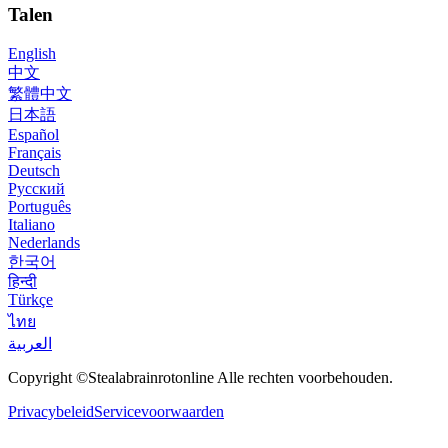
Talen
English
中文
繁體中文
日本語
Español
Français
Deutsch
Русский
Português
Italiano
Nederlands
한국어
हिन्दी
Türkçe
ไทย
العربية
Copyright ©Stealabrainrotonline Alle rechten voorbehouden.
Privacybeleid
Servicevoorwaarden