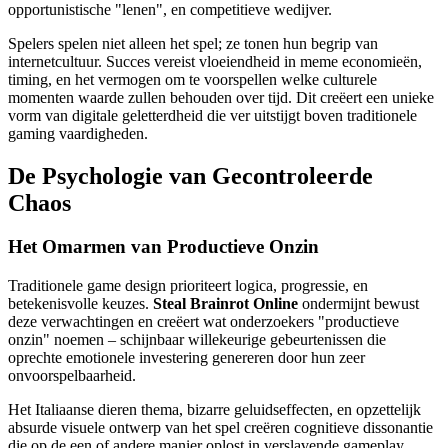
opportunistische "lenen", en competitieve wedijver.
Spelers spelen niet alleen het spel; ze tonen hun begrip van
internetcultuur. Succes vereist vloeiendheid in meme economieën,
timing, en het vermogen om te voorspellen welke culturele
momenten waarde zullen behouden over tijd. Dit creëert een unieke
vorm van digitale geletterdheid die ver uitstijgt boven traditionele
gaming vaardigheden.
De Psychologie van Gecontroleerde
Chaos
Het Omarmen van Productieve Onzin
Traditionele game design prioriteert logica, progressie, en
betekenisvolle keuzes.
Steal Brainrot Online
ondermijnt bewust
deze verwachtingen en creëert wat onderzoekers "productieve
onzin" noemen – schijnbaar willekeurige gebeurtenissen die
oprechte emotionele investering genereren door hun zeer
onvoorspelbaarheid.
Het Italiaanse dieren thema, bizarre geluidseffecten, en opzettelijk
absurde visuele ontwerp van het spel creëren cognitieve dissonantie
die op de een of andere manier oplost in verslavende gameplay.