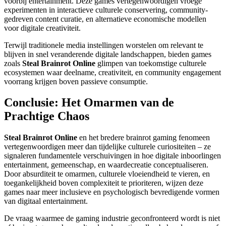
voorbij entertainment. Deze games vertegenwoordigen vroege
experimenten in interactieve culturele conservering, community-
gedreven content curatie, en alternatieve economische modellen
voor digitale creativiteit.
Terwijl traditionele media instellingen worstelen om relevant te
blijven in snel veranderende digitale landschappen, bieden games
zoals
Steal Brainrot Online
glimpen van toekomstige culturele
ecosystemen waar deelname, creativiteit, en community engagement
voorrang krijgen boven passieve consumptie.
Conclusie: Het Omarmen van de
Prachtige Chaos
Steal Brainrot Online
en het bredere brainrot gaming fenomeen
vertegenwoordigen meer dan tijdelijke culturele curiositeiten – ze
signaleren fundamentele verschuivingen in hoe digitale inboorlingen
entertainment, gemeenschap, en waardecreatie conceptualiseren.
Door absurditeit te omarmen, culturele vloeiendheid te vieren, en
toegankelijkheid boven complexiteit te prioriteren, wijzen deze
games naar meer inclusieve en psychologisch bevredigende vormen
van digitaal entertainment.
De vraag waarmee de gaming industrie geconfronteerd wordt is niet