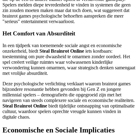
Spelers melden diepe tevredenheid te vinden in systemen die geen
zin zouden moeten maken maar dat toch doen, wat suggereert dat
brainrot games psychologische behoeften aanspreken die meer
"serieus" entertainment verwaarloost.
Het Comfort van Absurditeit
In een tijdperk van toenemende sociale angst en economische
onzekerheid, biedt
Steal Brainrot Online
iets kostbaars:
toestemming om pure dwaasheid te omarmen zonder oordeel. Het
spel creëert veilige ruimtes waar volwassenen kinderlijke
verwondering kunnen omarmen, waar strategisch denken samengaat
met vrolijke absurditeit.
Deze psychologische verlichting verklaart waarom brainrot games
bijzondere resonantie hebben gevonden bij Gen Z en jongere
millennial spelers – demografieën die opgegroeid zijn met het
navigeren van steeds complexere sociale en economische realiteiten.
Steal Brainrot Online
biedt tijdelijke ontsnapping van optimalisatie
cultuur, waardoor spelers oprechte vreugde kunnen vinden in
digitale chaos.
Economische en Sociale Implicaties