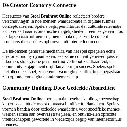
De Creator Economy Connectie
Het succes van
Steal Brainrot Online
reflecteert bredere
verschuivingen in hoe mensen waardecreatie in digitale ruimtes
conceptualiseren. Spelers begrijpen intuïtief dat culturele relevantie
zich vertaalt naar economische mogelijkheden – een les geleerd door
het kijken naar influencers, meme makers, en virale content
producers die carrières opbouwen uit internetfenomenen.
De inkomsten generatie mechanica van het spel spiegelen echte
creator economy dynamieken: zeldzame content genereert passief
inkomen, strategische positionering verhoogt zichtbaarheid, en
community engagement drijft langetermijn succes. Spelers spelen
niet alleen een spel; ze oefenen vaardigheden die direct toepasbaar
zijn op moderne digitale ondernemerschap.
Community Building Door Gedeelde Absurditeit
Steal Brainrot Online
toont aan dat betekenisvolle gemeenschap
kan ontstaan uit de meest onwaarschijnlijke fundamenten. Spelers
vormen banden door gedeelde waardering voor specifieke memes,
werken samen aan overval strategieën, en ontwikkelen oprechte
vriendschappen geworteld in wederzijds begrip van internetcultuur
nuances.