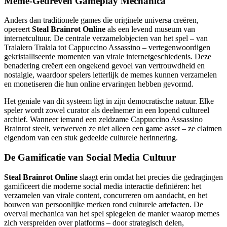
Meme-Gedreven Gameplay Mechanica
Anders dan traditionele games die originele universa creëren,
opereert
Steal Brainrot Online
als een levend museum van
internetcultuur. De centrale verzamelobjecten van het spel – van
Tralalero Tralala tot Cappuccino Assassino – vertegenwoordigen
gekristalliseerde momenten van virale internetgeschiedenis. Deze
benadering creëert een ongekend gevoel van vertrouwdheid en
nostalgie, waardoor spelers letterlijk de memes kunnen verzamelen
en monetiseren die hun online ervaringen hebben gevormd.
Het geniale van dit systeem ligt in zijn democratische natuur. Elke
speler wordt zowel curator als deelnemer in een lopend cultureel
archief. Wanneer iemand een zeldzame Cappuccino Assassino
Brainrot steelt, verwerven ze niet alleen een game asset – ze claimen
eigendom van een stuk gedeelde culturele herinnering.
De Gamificatie van Social Media Cultuur
Steal Brainrot Online
slaagt erin omdat het precies die gedragingen
gamificeert die moderne social media interactie definiëren: het
verzamelen van virale content, concurreren om aandacht, en het
bouwen van persoonlijke merken rond culturele artefacten. De
overval mechanica van het spel spiegelen de manier waarop memes
zich verspreiden over platforms – door strategisch delen,