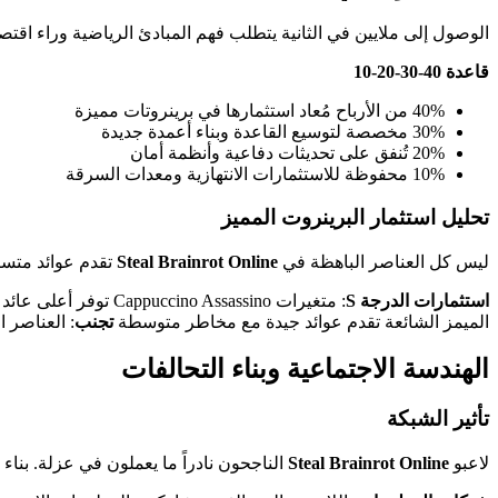
الوصول إلى ملايين في الثانية يتطلب فهم المبادئ الرياضية وراء اقتص
قاعدة 40-30-20-10
40% من الأرباح مُعاد استثمارها في برينروتات مميزة
30% مخصصة لتوسيع القاعدة وبناء أعمدة جديدة
20% تُنفق على تحديثات دفاعية وأنظمة أمان
10% محفوظة للاستثمارات الانتهازية ومعدات السرقة
تحليل استثمار البرينروت المميز
ليس كل العناصر الباهظة في
Steal Brainrot Online
تقدم عوائد متساو
استثمارات الدرجة S
: متغيرات Cappuccino Assassino توفر أعلى عائد استثمار طويل المدى
الميمز الشائعة تقدم عوائد جيدة مع مخاطر متوسطة
تجنب
: العناصر 
الهندسة الاجتماعية وبناء التحالفات
تأثير الشبكة
لاعبو
Steal Brainrot Online
الناجحون نادراً ما يعملون في عزلة. بناء ا