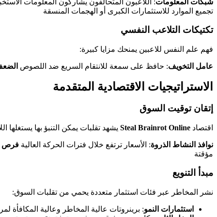
شبكات المعلومات
: اللاعبون المتحالفون يشاركون المعلومات الاستخب
تجميع الموارد للاستثمارات الكبرى أو الهجمات المنسقة
تكتيكات التلاعب النفسي
فهم علم النفس للاعبين يمنحك مزايا كبيرة:
عامل التخويف
: حافظ على سمعة للانتقام السريع ضد اللصوص
الضعف
الاستراتيجيات الاقتصادية المتقدمة
إتقان توقيت السوق
اقتصاد
Steal Brainrot Online
يشهد تقلبات يمكن التنبؤ بها يستغلها اللا
نوافذ النشاط الذروة
: الأسعار ترتفع خلال فترات الحركة العالية
فرص خ
مؤقتة
مبدأ التنويع
نشر المخاطر عبر فئات استثمار متعددة يحمي من تقلبات السوق:
استثمارات النمو
: برينروتات عالية المخاطر وعالية المكافأة لم