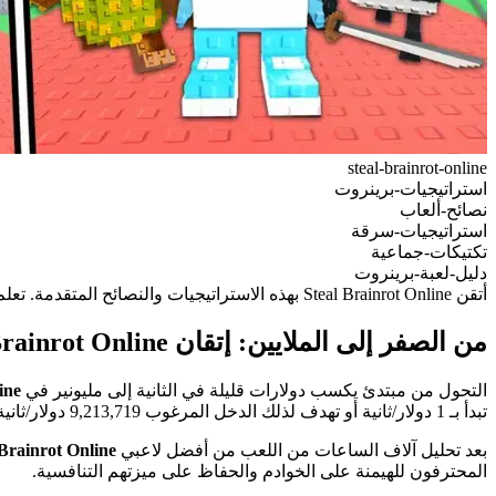
steal-brainrot-online
استراتيجيات-برينروت
نصائح-ألعاب
استراتيجيات-سرقة
تكتيكات-جماعية
دليل-لعبة-برينروت
أتقن Steal Brainrot Online بهذه الاستراتيجيات والنصائح المتقدمة. تعلم كيفية تحسين دخلك، إتقان تقنيات السرقة، وبناء نظام دفاع لا يُقهر.
من الصفر إلى الملايين: إتقان Steal Brainrot Online
التحول من مبتدئ يكسب دولارات قليلة في الثانية إلى مليونير في
ine
تبدأ بـ 1 دولار/ثانية أو تهدف لذلك الدخل المرغوب 9,213,719 دولار/ثانية، هذه الاستراتيجيات المجربة ستسرّع رحلتك إلى قمة قوائم المتصدرين.
بعد تحليل آلاف الساعات من اللعب من أفضل لاعبي
 Brainrot Online
المحترفون للهيمنة على الخوادم والحفاظ على ميزتهم التنافسية.