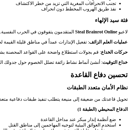
تجنب الانحرافات المغرية التي تزيد من خطر الاكتشاف
نفذ طريق الهروب المخطط دون انحراف
فئة سيد الإلهاء
لاعبو
Steal Brainrot Online
المتقدمون يتفوقون في الحرب النفسية. تق
عمليات العلم الزائف
: تفعيل الإنذارات عمداً في مناطق قليلة القيمة ل
حركات الخداع
: قم بجولات استطلاع واضحة على القواعد المحصنة بشد
خداع التوقيت
: أنشئ أنماط نشاط زائفة تضلل الخصوم حول جدولك الت
تحسين دفاع القاعدة
نظام الأمان متعدد الطبقات
تحويل قاعدتك من ضعيفة إلى منيعة يتطلب تنفيذ طبقات دفاعية متعدد
الدفاع المحيطي (الطبقة 1)
ضع أنظمة إنذار مبكر عند مداخل القاعدة
استخدم العوائق البيئية لتوجيه المهاجمين إلى مناطق القتل