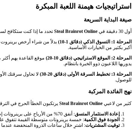
استراتيجيات هيمنة اللعبة المبكرة
صيغة البداية السريعة
أول 30 دقيقة في
Steal Brainrot Online
تحدد ما إذا كنت ستكافح لساع
المرحلة 1: التسوق الذكي (دقائق 1-10)
أكبر بكثير من الخيارات الأساسية.
المرحلة 2: الموقع الاستراتيجي (دقائق 10-20)
موقع القاعدة يهم أكثر 
يدوريها اللاعبون ذوو الخبرة بانتظام.
المرحلة 3: تخطيط السرقة الأولى (دقائق 20-30)
لا تحاول سرقتك الأول
للوصول.
نهج الفائدة المركبة
كثير من لاعبي
Steal Brainrot Online
يرتكبون الخطأ الحرج في الترقي
إعادة الاستثمار المتسق
: أنفق 70% من الأرباح على برينروتات إضافية، 20% على الدفاعات، و 10% على الأدوات
الجودة فوق الكمية
: خمسة برينروتات متوسطة القيمة تتفوق ع
توقيت المشتريات
: اشترِ خلال ساعات الذروة المنخفضة عندما 