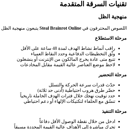
تقنيات السرقة المتقدمة
منهجية الظل
اللصوص المحترفون في
Steal Brainrot Online
يتبعون منهجية الظل -
مرحلة الاستطلاع
راقب أنماط نشاط الهدف لمدة 48 ساعة على الأقل
وثّق التخطيطات الدفاعية وحدد النقاط العمياء
تتبع متى عادة يخرج المالكون من الإنترنت أو ينشغلون
لاحظ موضع العناصر عالية القيمة مقابل المخادعات
مرحلة التحضير
حدّث قدرات سرعة الحركة والتسلل
حضّر طرق هروب احتياطية (أدنى حد ثلاثة)
حدد توقيت نهجك خلال فترات الهدف الخاملة تاريخياً
تنسّق مع الحلفاء لتكتيكات الإلهاء أو دعم احتياطي
مرحلة التنفيذ
ادخل من خلال نقطة الوصول الأقل دفاعاً
تحرك مباشرة إلى الأهداف عالية القيمة المحددة مسبقاً