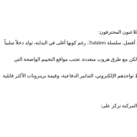
للاعبون المحترفون:
بدلاً من شراء أرخص برينروت متاح، استثمر في عناصر متوسطة المستوى تقدم نسب دخل إلى تكلفة أفضل. سلسلة Tralalero، رغم كونها أغلى في البداية، تولد دخلاً سلبياً
 لكن مع طرق هروب متعددة. تجنب مواقع التخييم الواضحة التي
دهم الإلكتروني، التدابير الدفاعية، وقيمة برينروتات الأكثر قابلية
المركبة تركز على: