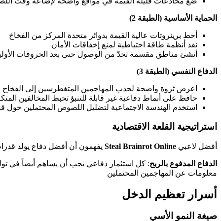
ضع مخادعات قليلة القيمة في مواقع واضحة لإضاعة وقت الل
الحماية الأساسية (الطبقة 2)
أحط برينروتات عالية القيمة بدوائر متحدة المركز من الفخاخ
نفذ أنظمة طاقة احتياطية لمنع إخفاقات الأمان
أنشئ مناطق مقسمة تحدّ من الوصول حتى بعد الخروقات الأولي
الدفاع النفسي (الطبقة 3)
اعرض ثروة واضحة لجذب المهاجمين المتغطرسين إلى الفخاخ
حافظ على أنماط دفاعية غير قابلة للتنبؤ تحبط المخالفين المتك
استخدم الهندسة الاجتماعية لتضليل اللصوص المحتملين حول قدرا
استراتيجية القلعة الاقتصادية
أفضل لاعبي
Steal Brainrot Online
يفهمون أن أفضل دفاع يولد قدرات 
الدفاع المدفوع بالربح
: كل استثمار دفاعي يجب أن يساهم أيضاً في تول
معلومات عن المهاجمين المحتملين
أسرار تعظيم الدخل
صيغة النمو الأسي